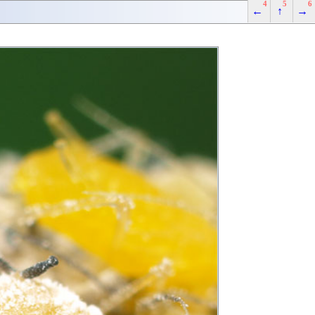
4
5
6
←
↑
→