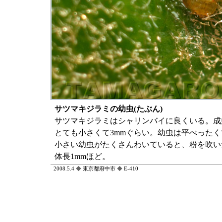
サツマキジラミの幼虫(たぶん)
サツマキジラミはシャリンバイに良くいる。成
とても小さくて3mmぐらい。幼虫は平べった
小さい幼虫がたくさんわいていると、粉を吹い
体長1mmほど。
2008.5.4
◆
東京都府中市
◆
E-410